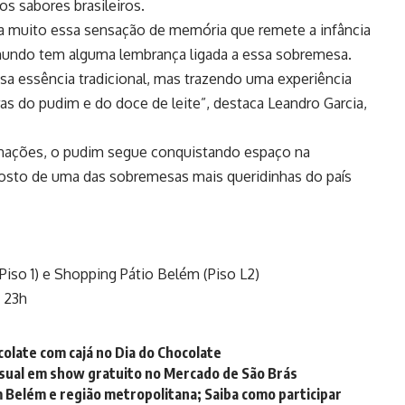
os sabores brasileiros.
a muito essa sensação de memória que remete a infância
mundo tem alguma lembrança ligada a essa sobremesa.
a essência tradicional, mas trazendo uma experiência
ras do pudim e do doce de leite”, destaca Leandro Garcia,
binações, o pudim segue conquistando espaço na
posto de uma das sobremesas mais queridinhas do país
iso 1) e Shopping Pátio Belém (Piso L2)
s 23h
olate com cajá no Dia do Chocolate
isual em show gratuito no Mercado de São Brás
 Belém e região metropolitana; Saiba como participar