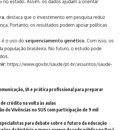
S no estado. Assim, os dados ajudam a orientar
ra
, destaca que o investimento em pesquisa reduz
ça. Portanto, os resultados podem apoiar políticas
s é o uso do
sequenciamento genético
. Com isso, os
a população brasileira. No futuro, o estudo pode
ados.
ir:
https://www.gov.br/saude/pt-br/assuntos/saude-
omunicação, IA e prática profissional para preparar
de crédito na volta às aulas
ção do Vivências no SUS com participação de 9 mil
pecialistas para debate sobre o futuro da educação
gãos da história e marca avanço da rede pública no Pará