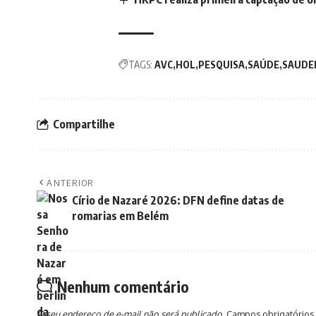
TAGS:
AVC
HOL
PESQUISA
SAÚDE
SAUDE
Compartilhe
ANTERIOR
Círio de Nazaré 2026: DFN define datas de
romarias em Belém
Nenhum comentário
O seu endereço de e-mail não será publicado.
Campos obrigatórios