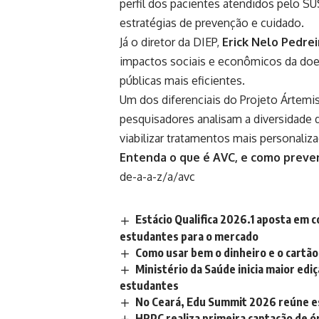
perfil dos pacientes atendidos pelo SU
estratégias de prevenção e cuidado.
Já o diretor da DIEP,
Erick Nelo Pedrei
impactos sociais e econômicos da doen
públicas mais eficientes.
Um dos diferenciais do Projeto Ártemi
pesquisadores analisam a diversidade d
viabilizar tratamentos mais personaliz
Entenda o que é AVC, e como preven
de-a-a-z/a/avc
Estácio Qualifica 2026.1 aposta em c
estudantes para o mercado
Como usar bem o dinheiro e o cartão 
Ministério da Saúde inicia maior edi
estudantes
No Ceará, Edu Summit 2026 reúne es
HRPC realiza primeira captação de ór