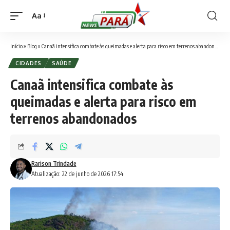
Aa
Font
Resizer
Início
»
Blog
»
Canaã intensifica combate às queimadas e alerta para risco em terrenos abandonados
CIDADES
SAÚDE
Canaã intensifica combate às
queimadas e alerta para risco em
terrenos abandonados
Rarison Trindade
Atualização: 22 de junho de 2026 17:54