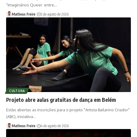
"Imaginários Queer: entre…
Matheus Freire
5 de agosto de 2026
CULTURA
Projeto abre aulas gratuitas de dança em Belém
Estão abertas as inscrições para o projeto "Artista Bailarino Criador"
(ABC), iniciativa…
Matheus Freire
4 de agosto de 2026