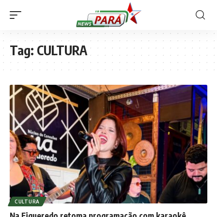
Tag:
CULTURA
CULTURA
Na Figueredo retoma programação com karaokê,