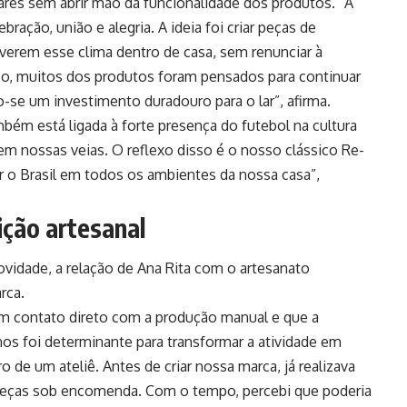
lares sem abrir mão da funcionalidade dos produtos. “A
ção, união e alegria. A ideia foi criar peças de
erem esse clima dentro de casa, sem renunciar à
sso, muitos dos produtos foram pensados para continuar
-se um investimento duradouro para o lar”, afirma.
bém está ligada à forte presença do futebol na cultura
 em nossas veias. O reflexo disso é o nosso clássico Re-
r o Brasil em todos os ambientes da nossa casa”,
ição artesanal
vidade, a relação de Ana Rita com o artesanato
rca.
m contato direto com a produção manual e que a
os foi determinante para transformar a atividade em
o de um ateliê. Antes de criar nossa marca, já realizava
 peças sob encomenda. Com o tempo, percebi que poderia