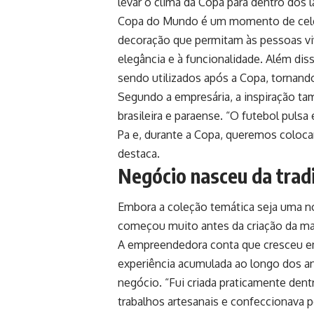
levar o clima da Copa para dentro dos 
Copa do Mundo é um momento de celebra
decoração que permitam às pessoas viv
elegância e à funcionalidade. Além di
sendo utilizados após a Copa, tornando
Segundo a empresária, a inspiração tam
brasileira e paraense. “O futebol pulsa
Pa e, durante a Copa, queremos coloca
destaca.
Negócio nasceu da trad
Embora a coleção temática seja uma no
começou muito antes da criação da ma
A empreendedora conta que cresceu e
experiência acumulada ao longo dos an
negócio. “Fui criada praticamente dentr
trabalhos artesanais e confeccionava