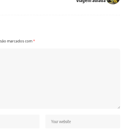
viagem adiada
 são marcados com
*