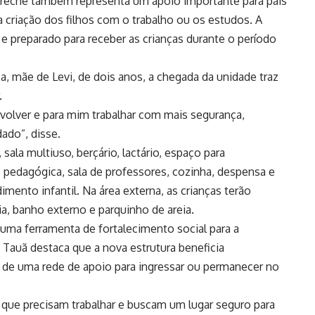
creche também representa um apoio importante para pais
a criação dos filhos com o trabalho ou os estudos. A
e preparado para receber as crianças durante o período
, mãe de Levi, de dois anos, a chegada da unidade traz
.
volver e para mim trabalhar com mais segurança,
ado”, disse.
sala multiuso, berçário, lactário, espaço para
pedagógica, sala de professores, cozinha, despensa e
ento infantil. Na área externa, as crianças terão
a, banho externo e parquinho de areia.
a ferramenta de fortalecimento social para a
Tauã destaca que a nova estrutura beneficia
 de uma rede de apoio para ingressar ou permanecer no
que precisam trabalhar e buscam um lugar seguro para