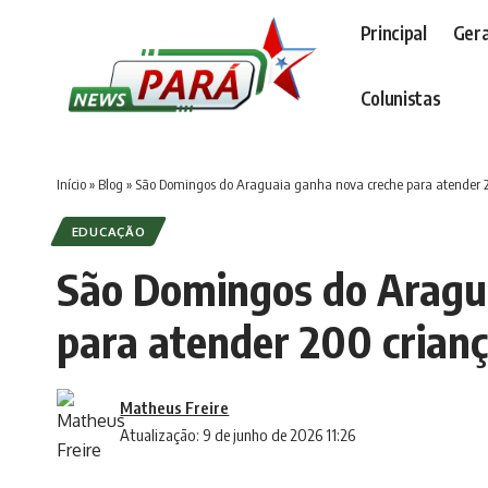
Principal
Gera
Colunistas
Início
»
Blog
»
São Domingos do Araguaia ganha nova creche para atender 
EDUCAÇÃO
São Domingos do Aragu
para atender 200 crian
Matheus Freire
Atualização: 9 de junho de 2026 11:26