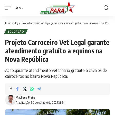
Aa
Font
Resizer
Início
»
Blog
»
Projeto Carroceiro Vet Legal garante atendimento gratuito a equinos na Nova República
EDUCAÇÃO
Projeto Carroceiro Vet Legal garante
atendimento gratuito a equinos na
Nova República
Ação garante atendimento veterinário gratuito a cavalos de
carroceiros no bairro Nova República.
Matheus Freire
Atualização: 30 de outubro de 2025 21:54