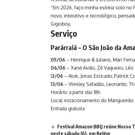
“Em 2026, faço minha estreia solo no 
novo, interativo e tecnológico, pensa
Gigioboy.
Serviço
Parárraiá – O São João da Am
05/06
– Henrique & Juliano, Mari Fern
06/06
– Xand Avião, Zé Vaqueiro, Léo
1
2/06
– Alok, Jonas Esticado, Patrick 
13/06
– Wesley Safadão, Leonardo, Thi
Horário: a partir das 18h
Local: estacionamento do Mangueirão 
Entrada gratuita
Festival Amazon BBQ reúne Nosso T
neste sábado (6), em Belém