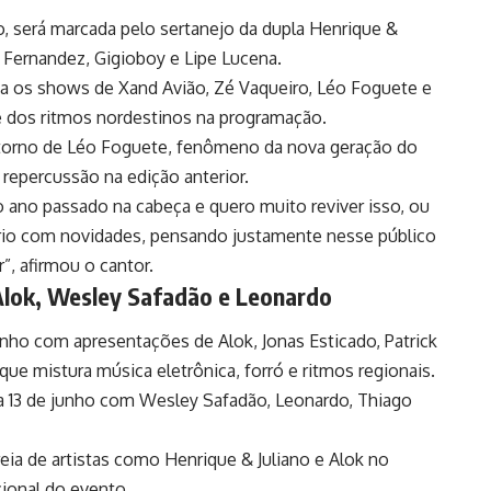
ho, será marcada pelo sertanejo da dupla Henrique &
 Fernandez, Gigioboy e Lipe Lucena.
ha os shows de Xand Avião, Zé Vaqueiro, Léo Foguete e
 e dos ritmos nordestinos na programação.
torno de Léo Foguete, fenômeno da nova geração do
 repercussão na edição anterior.
 ano passado na cabeça e quero muito reviver isso, ou
ório com novidades, pensando justamente nesse público
”, afirmou o cantor.
Alok, Wesley Safadão e Leonardo
unho com apresentações de Alok, Jonas Esticado, Patrick
e mistura música eletrônica, forró e ritmos regionais.
a 13 de junho com Wesley Safadão, Leonardo, Thiago
ia de artistas como Henrique & Juliano e Alok no
cional do evento.