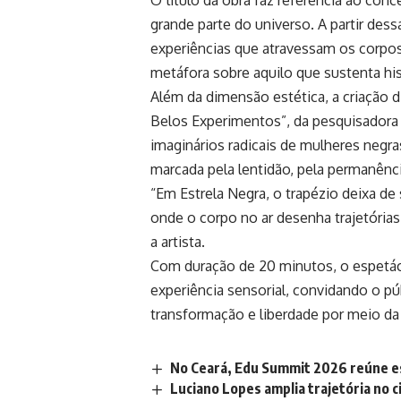
O título da obra faz referência ao con
grande parte do universo. A partir dess
experiências que atravessam os corpos
metáfora sobre aquilo que sustenta histó
Além da dimensão estética, a criação 
Belos Experimentos”, da pesquisadora 
imaginários radicais de mulheres neg
marcada pela lentidão, pela permanênc
“Em Estrela Negra, o trapézio deixa de
onde o corpo no ar desenha trajetória
a artista.
Com duração de 20 minutos, o espetác
experiência sensorial, convidando o púb
transformação e liberdade por meio da 
No Ceará, Edu Summit 2026 reúne es
Luciano Lopes amplia trajetória no 