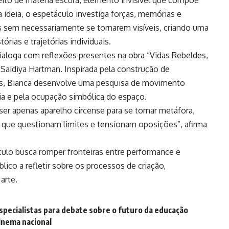
ceito de matéria escura, elemento invisível que compõe
a ideia, o espetáculo investiga forças, memórias e
 sem necessariamente se tornarem visíveis, criando uma
rias e trajetórias individuais.
dialoga com reflexões presentes na obra “Vidas Rebeldes,
Saidiya Hartman. Inspirada pela construção de
ras, Bianca desenvolve uma pesquisa de movimento
ia e pela ocupação simbólica do espaço.
 ser apenas aparelho circense para se tornar metáfora,
s que questionam limites e tensionam oposições”, afirma
ulo busca romper fronteiras entre performance e
lico a refletir sobre os processos de criação,
arte.
pecialistas para debate sobre o futuro da educação
cinema nacional