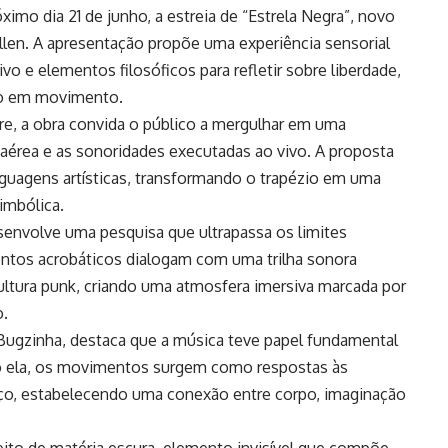
imo dia 21 de junho, a estreia de “Estrela Negra”, novo
Ellen. A apresentação propõe uma experiência sensorial
vo e elementos filosóficos para refletir sobre liberdade,
rpo em movimento.
ivre, a obra convida o público a mergulhar em uma
 aérea e as sonoridades executadas ao vivo. A proposta
nguagens artísticas, transformando o trapézio em uma
imbólica.
esenvolve uma pesquisa que ultrapassa os limites
entos acrobáticos dialogam com uma trilha sonora
cultura punk, criando uma atmosfera imersiva marcada por
o.
Bugzinha, destaca que a música teve papel fundamental
o ela, os movimentos surgem como respostas às
ço, estabelecendo uma conexão entre corpo, imaginação