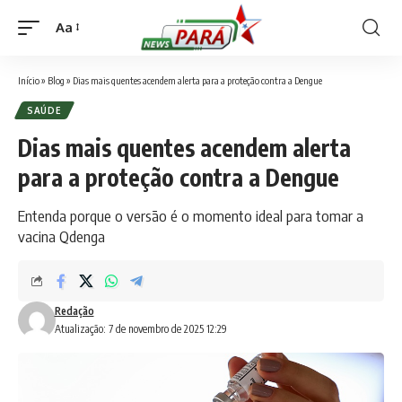
Aa
Font
Resizer
Início
»
Blog
»
Dias mais quentes acendem alerta para a proteção contra a Dengue
SAÚDE
Dias mais quentes acendem alerta
para a proteção contra a Dengue
Entenda porque o versão é o momento ideal para tomar a
vacina Qdenga
Redação
Atualização: 7 de novembro de 2025 12:29