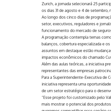
Zurich, a jornada selecionará 25 parti
os dias 31 de agosto e 4 de setembro, 
Ao longo dos cinco dias de programaçã
setor, executivos, reguladores e jorna
funcionamento do mercado de seguros 
A programação contempla temas como a
balanços, cobertura especializada e os 
assuntos em destaque estão mudanças 
impactos econômicos do chamado Cust
Além das aulas teóricas, a iniciativa p
representantes das empresas patrocina
Para a Superintendente-Executiva de 
iniciativa representa uma oportunidad
de um setor estratégico para o desenv
“Esse projeto foi customizado pelo V
mais mostrar o potencial dos produtos 
queremos compartilhar esse cenário co