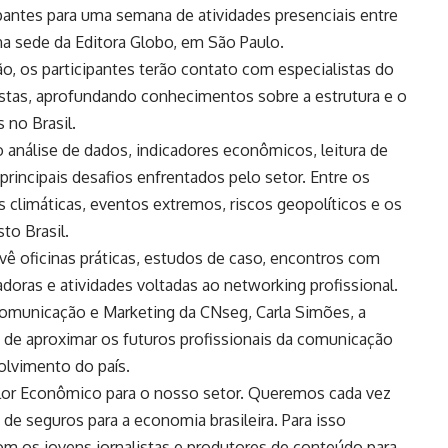
cipantes para uma semana de atividades presenciais entre
na sede da Editora Globo, em São Paulo.
o, os participantes terão contato com especialistas do
listas, aprofundando conhecimentos sobre a estrutura e o
no Brasil.
nálise de dados, indicadores econômicos, leitura de
principais desafios enfrentados pelo setor. Entre os
climáticas, eventos extremos, riscos geopolíticos e os
o Brasil.
revê oficinas práticas, estudos de caso, encontros com
doras e atividades voltadas ao networking profissional.
Comunicação e Marketing da CNseg, Carla Simões, a
e de aproximar os futuros profissionais da comunicação
olvimento do país.
alor Econômico para o nosso setor. Queremos cada vez
de seguros para a economia brasileira. Para isso
m os jovens jornalistas e produtores de conteúdo para