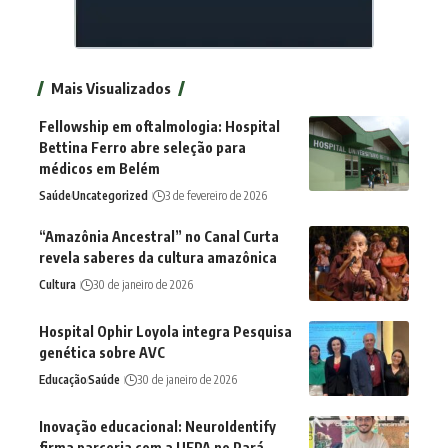
Mais Visualizados
Fellowship em oftalmologia: Hospital
Bettina Ferro abre seleção para
médicos em Belém
Saúde
Uncategorized
3 de fevereiro de 2026
“Amazônia Ancestral” no Canal Curta
revela saberes da cultura amazônica
Cultura
30 de janeiro de 2026
Hospital Ophir Loyola integra Pesquisa
genética sobre AVC
Educação
Saúde
30 de janeiro de 2026
Inovação educacional: NeuroIdentify
firma parceria com a UFPA no Pará