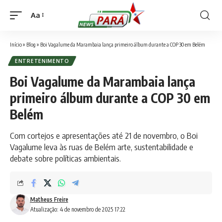
Aa
Font
Resizer
Início
»
Blog
»
Boi Vagalume da Marambaia lança primeiro álbum durante a COP 30 em Belém
ENTRETENIMENTO
Boi Vagalume da Marambaia lança
primeiro álbum durante a COP 30 em
Belém
Com cortejos e apresentações até 21 de novembro, o Boi
Vagalume leva às ruas de Belém arte, sustentabilidade e
debate sobre políticas ambientais.
Matheus Freire
Atualização: 4 de novembro de 2025 17:22