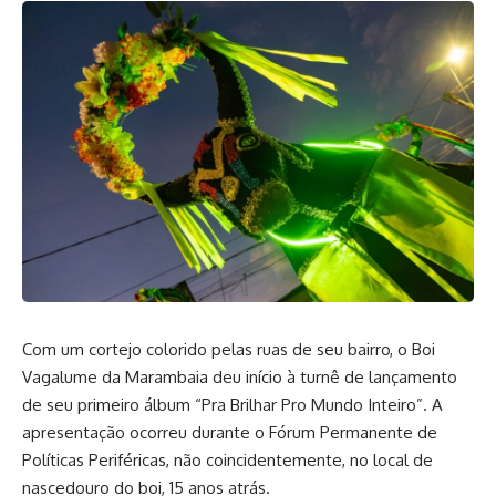
Com um cortejo colorido pelas ruas de seu bairro, o Boi
Vagalume da Marambaia deu início à turnê de lançamento
de seu primeiro álbum “Pra Brilhar Pro Mundo Inteiro”. A
apresentação ocorreu durante o Fórum Permanente de
Políticas Periféricas, não coincidentemente, no local de
nascedouro do boi, 15 anos atrás.