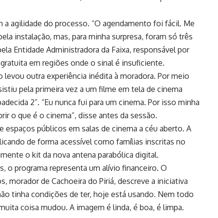
 agilidade do processo. “O agendamento foi fácil. Me
pela instalação, mas, para minha surpresa, foram só três
ela Entidade Administradora da Faixa, responsável por
 gratuita em regiões onde o sinal é insuficiente.
 levou outra experiência inédita à moradora. Por meio
sistiu pela primeira vez a um filme em tela de cinema
adecida 2”. “Eu nunca fui para um cinema. Por isso minha
rir o que é o cinema”, disse antes da sessão.
 e espaços públicos em salas de cinema a céu aberto. A
plicando de forma acessível como famílias inscritas no
ente o kit da nova antena parabólica digital.
, o programa representa um alívio financeiro. O
s, morador de Cachoeira do Piriá, descreve a iniciativa
ão tinha condições de ter, hoje está usando. Nem todo
uita coisa mudou. A imagem é linda, é boa, é limpa.