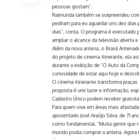
pessoas gostam”.
Raimunda também se surpreendeu com a
pediram para eu aguardar uns dez dias 
dias”, conta. O programa é executado p
ampliar o alcance da televisão aberta e
Além da nova antena, o Brasil Antenado
do projeto de cinema itinerante, ela as
durante a exibição de “O Auto da Comp
curiosidade de estar aqui hoje e descob
O cinema itinerante transforma praças
proposta é unir lazer e informação, ex
Cadastro Único podem receber gratuitam
Para quem vive em áreas mais afastadas
aposentado José Araújo Silva, de 71 ano
como fundamental. “Muita gente que n
mundo podia comprar a antena. Agora m