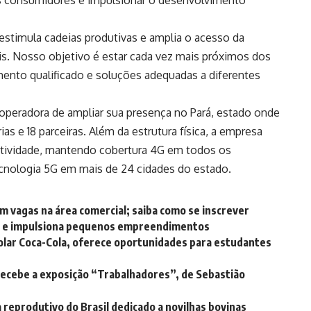
os consumidores e impulsionar o desenvolvimento
 estimula cadeias produtivas e amplia o acesso da
is. Nosso objetivo é estar cada vez mais próximos dos
nto qualificado e soluções adequadas a diferentes
 operadora de ampliar sua presença no Pará, estado onde
as e 18 parceiras. Além da estrutura física, a empresa
tividade, mantendo cobertura 4G em todos os
ecnologia 5G em mais de 24 cidades do estado.
 vagas na área comercial; saiba como se inscrever
o e impulsiona pequenos empreendimentos
olar Coca-Cola, oferece oportunidades para estudantes
recebe a exposição “Trabalhadores”, de Sebastião
reprodutivo do Brasil dedicado a novilhas bovinas