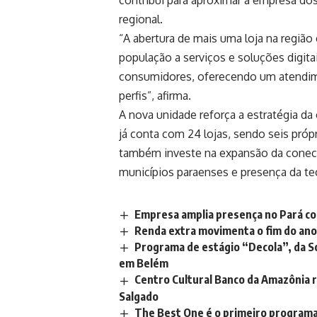
contribui para aproximar a empresa d
regional.
“A abertura de mais uma loja na região
população a serviços e soluções digita
consumidores, oferecendo um atendime
perfis”, afirma.
A nova unidade reforça a estratégia da
já conta com 24 lojas, sendo seis própri
também investe na expansão da conec
municípios paraenses e presença da t
Empresa amplia presença no Pará com
Renda extra movimenta o fim do an
Programa de estágio “Decola”, da S
em Belém
Centro Cultural Banco da Amazônia 
Salgado
The Best One é o primeiro programa 