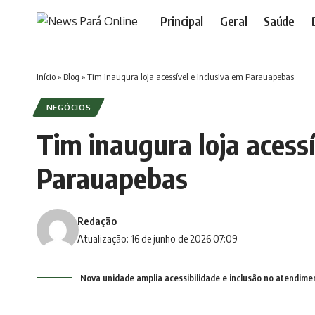
Principal
Geral
Saúde
Início
»
Blog
»
Tim inaugura loja acessível e inclusiva em Parauapebas
NEGÓCIOS
Tim inaugura loja acessí
Parauapebas
Redação
Atualização: 16 de junho de 2026 07:09
Nova unidade amplia acessibilidade e inclusão no atendimen