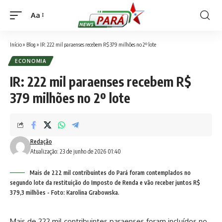
Aa
Font
Resizer
Início
»
Blog
»
IR: 222 mil paraenses recebem R$ 379 milhões no 2º lote
ECONOMIA
IR: 222 mil paraenses recebem R$
379 milhões no 2º lote
Redação
Atualização: 23 de junho de 2026 01:40
Mais de 222 mil contribuintes do Pará foram contemplados no
segundo lote da restituição do Imposto de Renda e vão receber juntos R$
379,3 milhões - Foto: Karolina Grabowska.
Mais de 222 mil contribuintes paraenses foram incluídos no