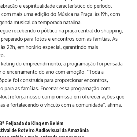
bração e espiritualidade característico do período.
 com mais uma edição do Música na Praça, às 19h, com
agenda musical da temporada natalina.
segue recebendo o público na praça central do shopping,
preparado para fotos e encontros com as famílias. As
 às 22h, em horário especial, garantindo mais
to.
rketing do empreendimento, a programação foi pensada
rcar o encerramento do ano com emoção. “Toda a
ole foi construída para proporcionar encontros,
 para as famílias. Encerrar essa programação com
i Noel reforça nosso compromisso em oferecer ações que
s e fortalecendo o vínculo com a comunidade”, afirma.
 3ª Feijoada do King em Belém
tival de Roteiro Audiovisual da Amazônia