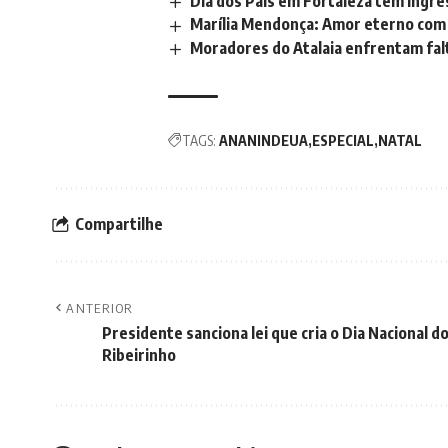
Dia dos Pais em Fortaleza tem ingr
Marília Mendonça: Amor eterno com
Moradores do Atalaia enfrentam fa
TAGS:
ANANINDEUA
ESPECIAL
NATAL
Compartilhe
ANTERIOR
Presidente sanciona lei que cria o Dia Nacional d
Ribeirinho