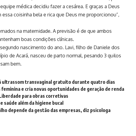
equipe médica decidiu fazer a cesárea. E graças a Deus
m essa coisinha bela e rica que Deus me proporcionou”,
rnados na maternidade. A previsão é de que ambos
antenham boas condições clínicas.
o segundo nascimento do ano. Lavi, filho de Daniele dos
io de Acará, nasceu de parto normal, pesando 3 quilos
ssam bem.
ultrassom transvaginal gratuito durante quatro dias
ça feminina e cria novas oportunidades de geração de renda
 Liberdade para obras corretivas
e saúde além da higiene bucal
alho depende da gestão das empresas, diz psicologa