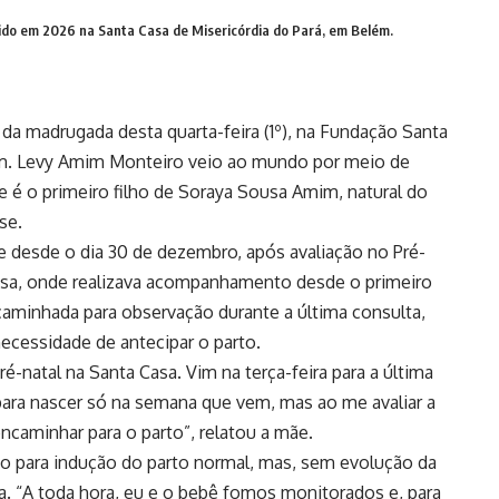
cido em 2026 na Santa Casa de Misericórdia do Pará, em Belém.
da madrugada desta quarta-feira (1º), na Fundação Santa
ém. Levy Amim Monteiro veio ao mundo por meio de
 e é o primeiro filho de Soraya Sousa Amim, natural do
se.
e desde o dia 30 de dezembro, após avaliação no Pré-
Casa, onde realizava acompanhamento desde o primeiro
caminhada para observação durante a última consulta,
ecessidade de antecipar o parto.
pré-natal na Santa Casa. Vim na terça-feira para a última
 para nascer só na semana que vem, mas ao me avaliar a
ncaminhar para o parto”, relatou a mãe.
o para indução do parto normal, mas, sem evolução da
na. “A toda hora, eu e o bebê fomos monitorados e, para