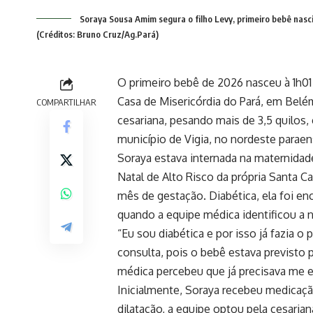
Soraya Sousa Amim segura o filho Levy, primeiro bebê nas
(Créditos: Bruno Cruz/Ag.Pará)
O primeiro bebê de 2026 nasceu à 1h01 
Casa de Misericórdia do Pará, em Bel
COMPARTILHAR
cesariana, pesando mais de 3,5 quilos,
município de Vigia, no nordeste paraen
Soraya estava internada na maternidad
Natal de Alto Risco da própria Santa 
mês de gestação. Diabética, ela foi en
quando a equipe médica identificou a n
“Eu sou diabética e por isso já fazia o 
consulta, pois o bebê estava previsto
médica percebeu que já precisava me e
Inicialmente, Soraya recebeu medicaçã
dilatação, a equipe optou pela cesaria