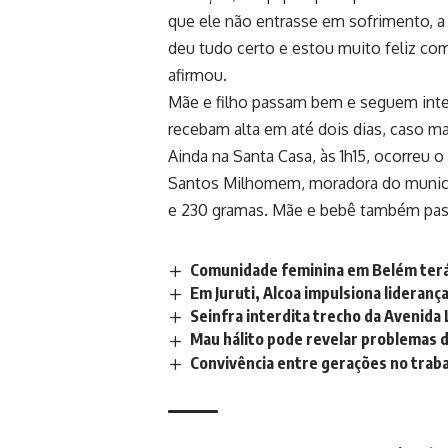
que ele não entrasse em sofrimento, a 
deu tudo certo e estou muito feliz co
afirmou.
Mãe e filho passam bem e seguem inte
recebam alta em até dois dias, caso m
Ainda na Santa Casa, às 1h15, ocorreu 
Santos Milhomem, moradora do municíp
e 230 gramas. Mãe e bebê também pa
Comunidade feminina em Belém terá 
Em Juruti, Alcoa impulsiona lideran
Seinfra interdita trecho da Avenida
Mau hálito pode revelar problemas d
Convivência entre gerações no trab