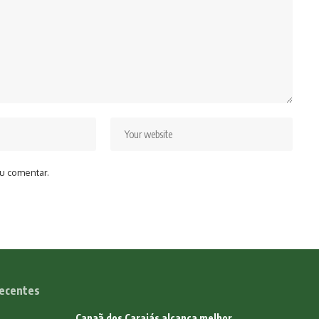
u comentar.
ecentes
Canaã dos Carajás alcança melhor