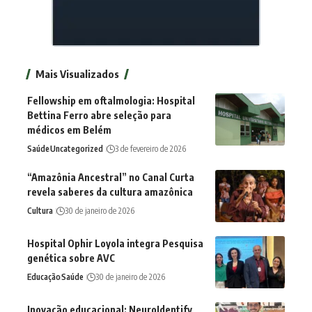
Mais Visualizados
Fellowship em oftalmologia: Hospital
Bettina Ferro abre seleção para
médicos em Belém
Saúde
Uncategorized
3 de fevereiro de 2026
“Amazônia Ancestral” no Canal Curta
revela saberes da cultura amazônica
Cultura
30 de janeiro de 2026
Hospital Ophir Loyola integra Pesquisa
genética sobre AVC
Educação
Saúde
30 de janeiro de 2026
Inovação educacional: NeuroIdentify