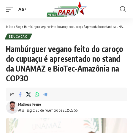
Aa
Font
Resizer
Início
»
Blog
»
Hambúrguer vegano feito do caroço do cupuaçu é apresentado no stand da UNAMAZ e BioTec-Amazônia na COP30
EDUCAÇÃO
Hambúrguer vegano feito do caroço
do cupuaçu é apresentado no stand
da UNAMAZ e BioTec-Amazônia na
COP30
Matheus Freire
Atualização: 20 de novembro de 2025 23:56