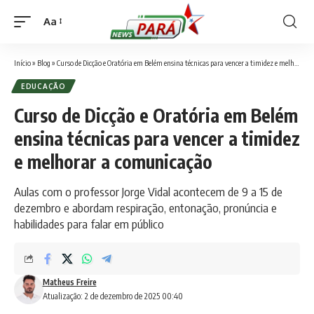
Aa
Font
Resizer
Início
»
Blog
»
Curso de Dicção e Oratória em Belém ensina técnicas para vencer a timidez e melhorar a comunicação
EDUCAÇÃO
Curso de Dicção e Oratória em Belém
ensina técnicas para vencer a timidez
e melhorar a comunicação
Aulas com o professor Jorge Vidal acontecem de 9 a 15 de
dezembro e abordam respiração, entonação, pronúncia e
habilidades para falar em público
Matheus Freire
Atualização: 2 de dezembro de 2025 00:40