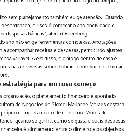
do repetidas, têm grande impacto ao longo do tempo”,
crédito sem planejamento também exige atenção. “Quando
a desordenada, o risco é começar o ano endividado e
rir despesas básicas”, alerta Ostemberg.
o do ano não exige ferramentas complexas. Anotações
am a acompanhar receitas e despesas, permitindo ajustes
renda variável. Além disso, o diálogo dentro de casa é
entes nas conversas sobre dinheiro contribui para formar
uro.
o estratégia para um novo começo
s organização, o planejamento financeiro é apontado
sultora de Negócios do Sicredi Marianne Moraes destaca
o próprio comportamento de consumo. “Antes de
ntender quanto se ganha, como se gasta e quais despesas
inanceira é alinhamento entre o dinheiro e os objetivos