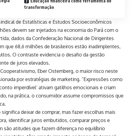
tégia
Educação financeira como ferramenta de
transformação
ndical de Estatísticas e Estudos Socioeconômicos
ilhões devem ser injetados na economia do Pará com o
rtida, dados da Confederação Nacional de Dirigentes
m que 68,6 milhões de brasileiros estão inadimplentes,
ltos. O contraste evidencia o desafio da gestão
nte de juros elevados.
e Cooperativismo, Eber Ostemberg, o maior risco neste
sionada por estratégias de marketing. “Expressões como
conto imperdível’ ativam gatilhos emocionais e criam
ndo, na prática, o consumidor assume compromissos que
ca.
ignifica deixar de comprar, mas fazer escolhas mais
mpra, identificar juros embutidos, comparar preços e
em são atitudes que fazem diferença no equilíbrio