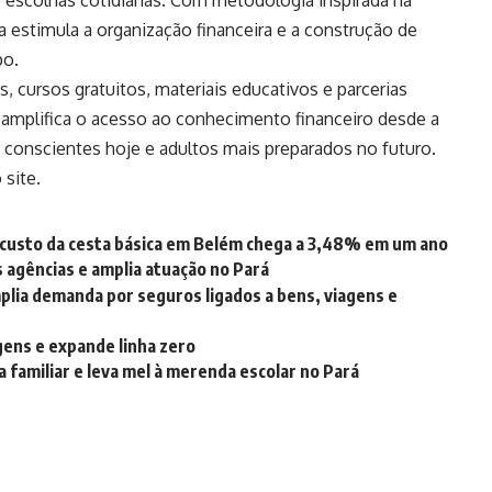
 escolhas cotidianas. Com metodologia inspirada na
estimula a organização financeira e a construção de
po.
s, cursos gratuitos, materiais educativos e parcerias
iva amplifica o acesso ao conhecimento financeiro desde a
conscientes hoje e adultos mais preparados no futuro.
o
site
.
 custo da cesta básica em Belém chega a 3,48% em um ano
s agências e amplia atuação no Pará
plia demanda por seguros ligados a bens, viagens e
gens e expande linha zero
 familiar e leva mel à merenda escolar no Pará