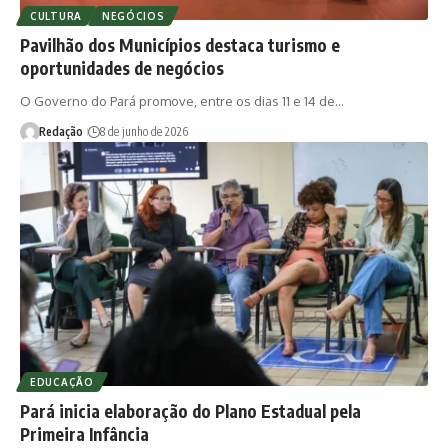
CULTURA
NEGÓCIOS
Pavilhão dos Municípios destaca turismo e
oportunidades de negócios
O Governo do Pará promove, entre os dias 11 e 14 de…
Redação
8 de junho de 2026
EDUCAÇÃO
Pará inicia elaboração do Plano Estadual pela
Primeira Infância