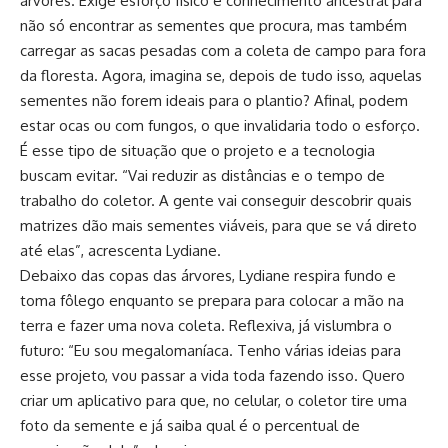
árvores. Exige esforço físico e conhecimento ancestral para
não só encontrar as sementes que procura, mas também
carregar as sacas pesadas com a coleta de campo para fora
da floresta. Agora, imagina se, depois de tudo isso, aquelas
sementes não forem ideais para o plantio? Afinal, podem
estar ocas ou com fungos, o que invalidaria todo o esforço.
É esse tipo de situação que o projeto e a tecnologia
buscam evitar. “Vai reduzir as distâncias e o tempo de
trabalho do coletor. A gente vai conseguir descobrir quais
matrizes dão mais sementes viáveis, para que se vá direto
até elas”, acrescenta Lydiane.
Debaixo das copas das árvores, Lydiane respira fundo e
toma fôlego enquanto se prepara para colocar a mão na
terra e fazer uma nova coleta. Reflexiva, já vislumbra o
futuro: “Eu sou megalomaníaca. Tenho várias ideias para
esse projeto, vou passar a vida toda fazendo isso. Quero
criar um aplicativo para que, no celular, o coletor tire uma
foto da semente e já saiba qual é o percentual de