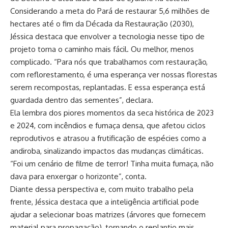
Considerando a meta do Pará de restaurar
5,6 milhões de
hectares
até o fim da Década da Restauração (2030),
Jéssica destaca que envolver a tecnologia nesse tipo de
projeto torna o caminho mais fácil. Ou melhor, menos
complicado. “Para nós que trabalhamos com restauração,
com reflorestamento, é uma esperança ver nossas florestas
serem recompostas, replantadas. E essa esperança está
guardada dentro das sementes”, declara.
Ela lembra dos piores momentos da seca histórica de 2023
e 2024, com incêndios e fumaça densa, que afetou ciclos
reprodutivos e atrasou a frutificação de espécies como a
andiroba, sinalizando impactos das mudanças climáticas.
“Foi um cenário de filme de terror! Tinha muita fumaça, não
dava para enxergar o horizonte”, conta.
Diante dessa perspectiva e, com muito trabalho pela
frente, Jéssica destaca que a inteligência artificial pode
ajudar a selecionar boas matrizes (árvores que fornecem
material para propagação), tornando o replantio mais