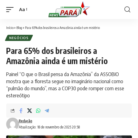
Aa
Font
Resizer
Início
»
Blog
»
Para 65% dos brasileiros a Amazônia ainda é um mistério
NEGÓCIOS
Para 65% dos brasileiros a
Amazônia ainda é um mistério
Painel “O que o Brasil pensa da Amazônia” da ASSOBIO
mostra que a floresta segue no imaginário nacional como
“pulmão do mundo”, mas a COP30 pode romper com esse
estereótipo
Redação
Atualização: 18 de novembro de 2025 20:58