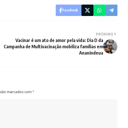
Facebook
PRÓXIMO
Vacinar é um ato de amor pela vida: Dia D da
Campanha de Multivacinação mobiliza famílias em
Ananindeua
 são marcados com
*