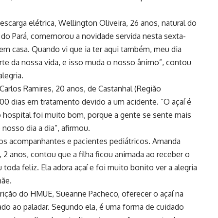
scarga elétrica, Wellington Oliveira, 26 anos, natural do
e do Pará, comemorou a novidade servida nesta sexta-
s em casa. Quando vi que ia ter aqui também, meu dia
parte da nossa vida, e isso muda o nosso ânimo”, contou
legria.
Carlos Ramires, 20 anos, de Castanhal (Região
100 dias em tratamento devido a um acidente. “O açaí é
o hospital foi muito bom, porque a gente se sente mais
nosso dia a dia”, afirmou.
os acompanhantes e pacientes pediátricos. Amanda
 2 anos, contou que a filha ficou animada ao receber o
oda feliz. Ela adora açaí e foi muito bonito ver a alegria
mãe.
ição do HMUE, Sueanne Pacheco, oferecer o açaí na
rado ao paladar. Segundo ela, é uma forma de cuidado