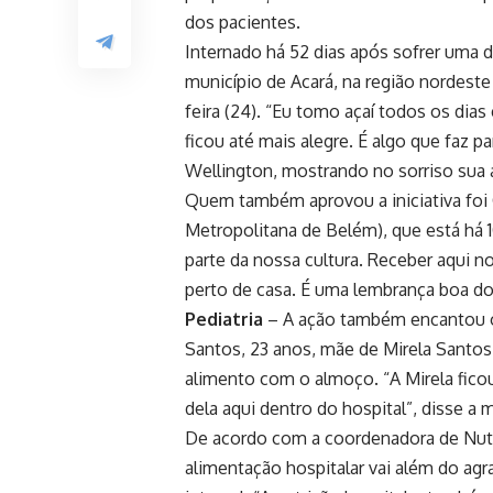
dos pacientes.
Internado há 52 dias após sofrer uma de
município de Acará, na região nordest
feira (24). “Eu tomo açaí todos os dia
ficou até mais alegre. É algo que faz 
Wellington, mostrando no sorriso sua a
Quem também aprovou a iniciativa foi 
Metropolitana de Belém), que está há 
parte da nossa cultura. Receber aqui n
perto de casa. É uma lembrança boa do 
Pediatria
– A ação também encantou 
Santos, 23 anos, mãe de Mirela Santos,
alimento com o almoço. “A Mirela ficou t
dela aqui dentro do hospital”, disse a 
De acordo com a coordenadora de Nutr
alimentação hospitalar vai além do ag