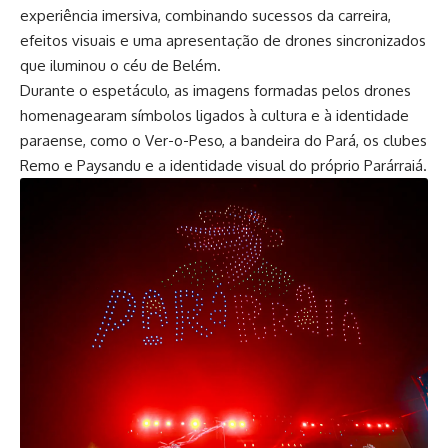
experiência imersiva, combinando sucessos da carreira,
efeitos visuais e uma apresentação de drones sincronizados
que iluminou o céu de Belém.
Durante o espetáculo, as imagens formadas pelos drones
homenagearam símbolos ligados à cultura e à identidade
paraense, como o Ver-o-Peso, a bandeira do Pará, os clubes
Remo e Paysandu e a identidade visual do próprio Parárraiá.